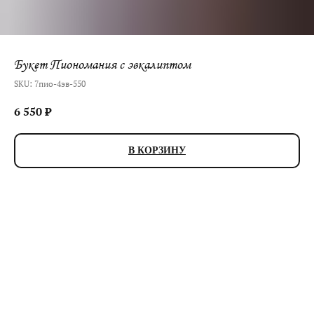
Букет Пиономания с эвкалиптом
SKU:
7пио-4эв-550
6 550
₽
В КОРЗИНУ