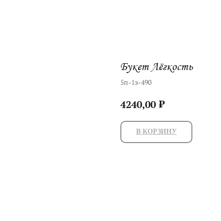
Букет Лёгкость
5п-1э-490
₽
4240,00
В КОРЗИНУ