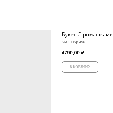
Букет С ромашкам
SKU:
11хр 490
4790,00
₽
В КОРЗИНУ